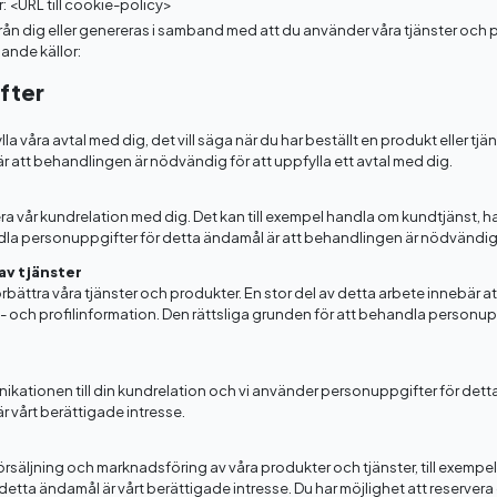
: <URL till cookie-policy>
från dig eller genereras i samband med att du använder våra tjänster och 
jande källor:
fter
 våra avtal med dig, det vill säga när du har beställt en produkt eller tjän
 att behandlingen är nödvändig för att uppfylla ett avtal med dig.
ra vår kundrelation med dig. Det kan till exempel handla om kundtjänst, 
ndla personuppgifter för detta ändamål är att behandlingen är nödvändig f
av tjänster
rbättra våra tjänster och produkter. En stor del av detta arbete innebär at
 och profilinformation. Den rättsliga grunden för att behandla personup
tionen till din kundrelation och vi använder personuppgifter för detta 
 vårt berättigade intresse.
äljning och marknadsföring av våra produkter och tjänster, till exempel 
etta ändamål är vårt berättigade intresse. Du har möjlighet att reserver