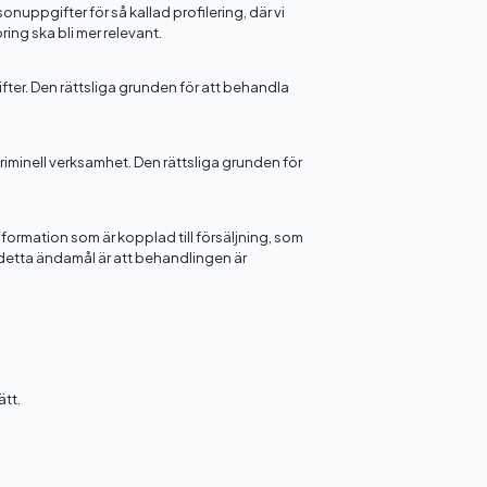
nuppgifter för så kallad profilering, där vi
ing ska bli mer relevant.
ter. Den rättsliga grunden för att behandla
iminell verksamhet. Den rättsliga grunden för
information som är kopplad till försäljning, som
 detta ändamål är att behandlingen är
ätt.