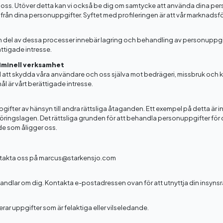
ån oss. Utöver detta kan vi också be dig om samtycke att använda dina perso
från dina personuppgifter. Syftet med profileringen är att vår marknadsför
En del av dessa processer innebär lagring och behandling av personuppgif
ttigade intresse.
iminell verksamhet
 att skydda våra användare och oss själva mot bedrägeri, missbruk och kr
 är vårt berättigade intresse.
ppgifter av hänsyn till andra rättsliga åtaganden. Ett exempel på detta är 
kföringslagen. Det rättsliga grunden för att behandla personuppgifter för
de som åligger oss.
kontakta oss på marcus@starkensjo.com
handlar om dig. Kontakta e-postadressen ovan för att utnyttja din insynsr
terar uppgifter som är felaktiga eller vilseledande.