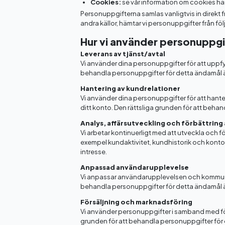
Cookies:
se vår information om cookies här
Personuppgifterna samlas vanligtvis in direkt 
andra källor, hämtar vi personuppgifter från föl
Hur vi använder personuppgi
Leverans av tjänst/avtal
Vi använder dina personuppgifter för att uppfylla
behandla personuppgifter för detta ändamål är
Hantering av kundrelationer
Vi använder dina personuppgifter för att hante
ditt konto. Den rättsliga grunden för att beha
Analys, affärsutveckling och förbättring 
Vi arbetar kontinuerligt med att utveckla och fö
exempel kundaktivitet, kundhistorik och konto-
intresse.
Anpassad användarupplevelse
Vi anpassar användarupplevelsen och kommunika
behandla personuppgifter för detta ändamål är
Försäljning och marknadsföring
Vi använder personuppgifter i samband med förs
grunden för att behandla personuppgifter för d