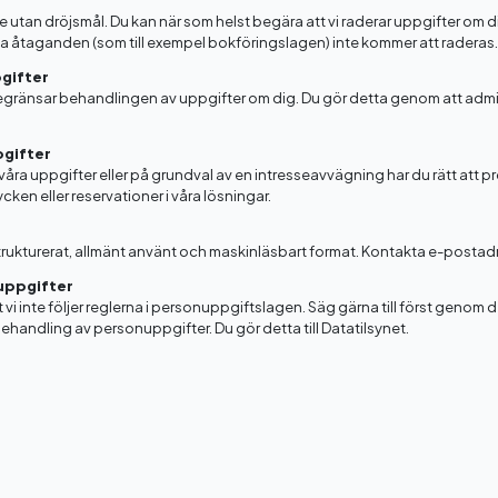
 utan dröjsmål. Du kan när som helst begära att vi raderar uppgifter om di
liga åtaganden (som till exempel bokföringslagen) inte kommer att raderas.
gifter
 begränsar behandlingen av uppgifter om dig. Du gör detta genom att admin
pgifter
åra uppgifter eller på grundval av en intresseavvägning har du rätt att 
ken eller reservationer i våra lösningar.
t strukturerat, allmänt använt och maskinläsbart format. Kontakta e-postad
nuppgifter
 vi inte följer reglerna i personuppgiftslagen. Säg gärna till först genom
ehandling av personuppgifter. Du gör detta till Datatilsynet.