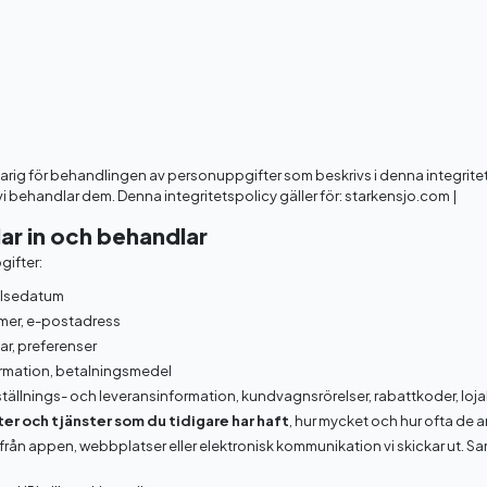
ig för behandlingen av personuppgifter som beskrivs i denna integritetspo
vi behandlar dem. Denna integritetspolicy gäller för: starkensjo.com |
ar in och behandlar
gifter:
elsedatum
mer, e-postadress
ar, preferenser
rmation, betalningsmedel
tällnings- och leveransinformation, kundvagnsrörelser, rabattkoder, loj
er och tjänster som du tidigare har haft
, hur mycket och hur ofta de 
 från appen, webbplatser eller elektronisk kommunikation vi skickar ut. 