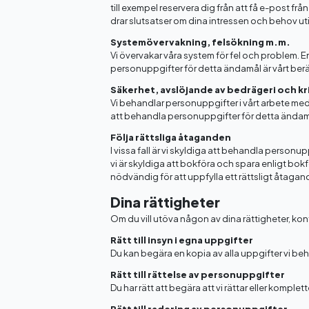
till exempel reservera dig från att få e-post fr
drar slutsatser om dina intressen och behov uti
Systemövervakning, felsökning m.m.
Vi övervakar våra system för fel och problem. 
personuppgifter för detta ändamål är vårt berä
Säkerhet, avslöjande av bedrägeri och kr
Vi behandlar personuppgifter i vårt arbete med
att behandla personuppgifter för detta ändamål
Följa rättsliga åtaganden
I vissa fall är vi skyldiga att behandla personu
vi är skyldiga att bokföra och spara enligt bo
nödvändig för att uppfylla ett rättsligt åtagan
Dina rättigheter
Om du vill utöva någon av dina rättigheter, 
Rätt till insyn i egna uppgifter
Du kan begära en kopia av alla uppgifter vi be
Rätt till rättelse av personuppgifter
Du har rätt att begära att vi rättar eller komplet