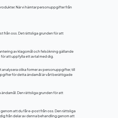
produkter. När vi hämtar personuppgifter från
st från oss. Det rättsliga grunden för att
hantering av klagomål och felsökning gällande
ör att uppfylla ett avtal med dig.
t analysera olika former av personuppgifter, till
pgifter för detta ändamål är vårt berättigade
ändamål. Den rättsliga grunden för att
genom att du får e-post från oss. Den rättsliga
a dig från delar av denna behandling genom att