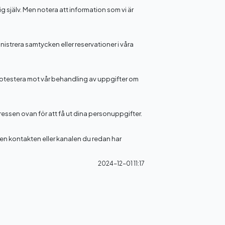
g själv. Men notera att information som vi är
istrera samtycken eller reservationer i våra
protestera mot vår behandling av uppgifter om
ressen ovan för att få ut dina personuppgifter.
 den kontakten eller kanalen du redan har
2024-12-01 11:17