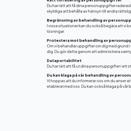
Rätt till radering av personuppgifter
Du har rätt att få dina personuppgifter raderade
skyldiga att behålla av hänsyn till andra rätts
Begränsning av behandling av personupp
I vissa situationer kan du också begära att vi
lösningar.
Protestera mot behandling av personup
Om vi behandlar uppgifter om dig med grund i v
dig. Du gör detta genom att administrera samtyc
Dataportabilitet
Du har rätt att få ut dina personuppgifter i et
Du kan klaga på vår behandling av perso
Vi hoppas att du informerar oss om du anser att
etablerat med oss. Du kan också klaga på vår b