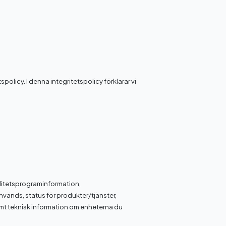
licy. I denna integritetspolicy förklarar vi
alitetsprograminformation,
används, status för produkter/tjänster,
Samt teknisk information om enheterna du