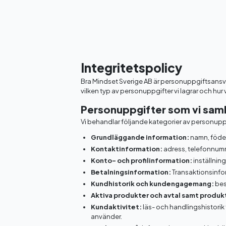
Integritetspolicy
Bra Mindset Sverige AB är personuppgiftsansvar
vilken typ av personuppgifter vi lagrar och hur 
Personuppgifter som vi saml
Vi behandlar följande kategorier av personupp
Grundläggande information:
namn, föd
Kontaktinformation:
adress, telefonnum
Konto- och profilinformation:
inställning
Betalningsinformation:
Transaktionsinfo
Kundhistorik och kundengagemang:
bes
Aktiva produkter och avtal samt produkt
Kundaktivitet:
läs- och handlingshistorik
använder.